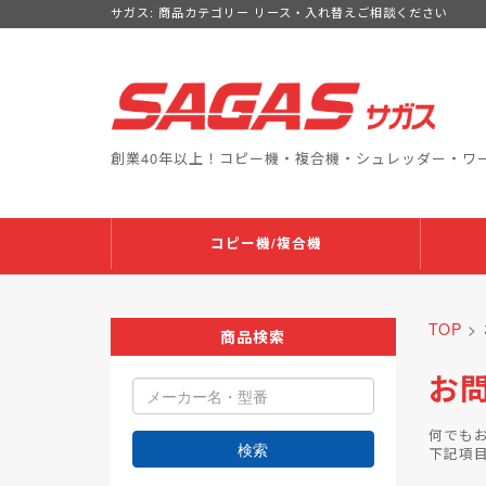
サガス: 商品カテゴリー リース・入れ替えご相談ください
創業40年以上！コピー機・複合機・シュレッダー・ワ
コピー機/複合機
TOP
>
商品検索
お
何でも
検索
下記項