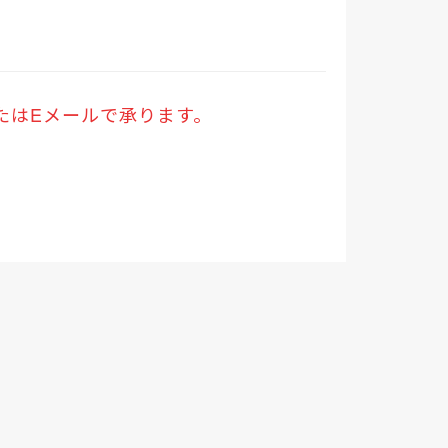
。
たはEメールで承ります。