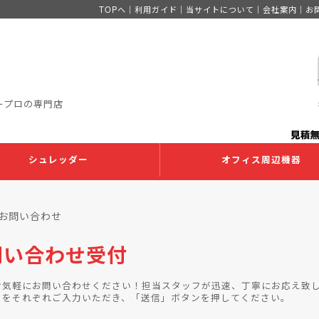
TOPへ
｜
利用ガイド
｜
当サイトについて
｜
会社案内
｜
お
ープロの専門店
シュレッダー
オフィス周辺機器
 お問い合わせ
問い合わせ受付
お気軽にお問い合わせください！担当スタッフが迅速、丁寧にお応え致
目をそれぞれご入力いただき、「送信」ボタンを押してください。