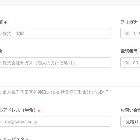
前
※
フリガナ
名
電話番号
ルアドレス（半角）
※
お問い合
・サービス名
※