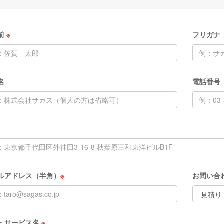
前
※
フリガナ
名
電話番号
ルアドレス（半角）
※
お問い合
・サービス名
※