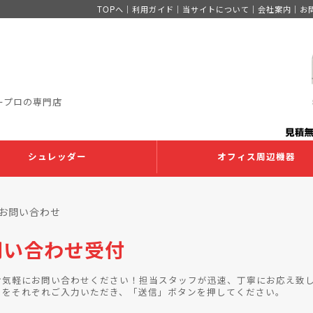
TOPへ
｜
利用ガイド
｜
当サイトについて
｜
会社案内
｜
お
ープロの専門店
シュレッダー
オフィス周辺機器
 お問い合わせ
問い合わせ受付
お気軽にお問い合わせください！担当スタッフが迅速、丁寧にお応え致
目をそれぞれご入力いただき、「送信」ボタンを押してください。