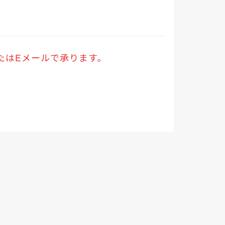
。
たはEメールで承ります。