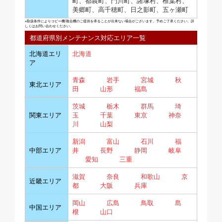
町、都農町、門川町、諸塚村、椎葉村、
美郷町、高千穂町、日之影町、五ヶ瀬町
※取扱条件によりコピー機/複合機のご提供を承ることが出来ない場合がございます。予めご了承ください。詳
しくはお問い合わせください。
都道府県別メンテナンス対応エリア一覧
北海道エリ
北海道
ア
青森
岩手
宮城
秋
東北エリア
田
山形
福島
茨城
栃木
群馬
埼
関東エリア
玉
千葉
東京
神奈
川
山梨
新潟
富山
石川
福
中部エリア
井
長野
静岡
岐阜
愛知
三重
滋賀
奈良
和歌山
京
近畿エリア
都
大阪
兵庫
岡山
広島
鳥取
島
中国エリア
根
山口