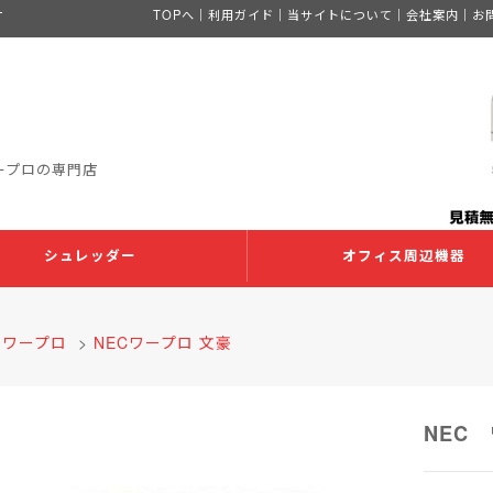
ー
TOPへ
｜
利用ガイド
｜
当サイトについて
｜
会社案内
｜
お
ープロの専門店
シュレッダー
オフィス周辺機器
>
ワープロ
>
NECワープロ 文豪
NEC 