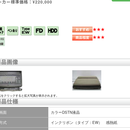
ーカー標準価格：¥220,000
★★★
★★★
真をクリックすると拡大写真が表示されます。
画面
カラーDSTN液晶
方式
インクリボン（タイプ：EW） 感熱紙