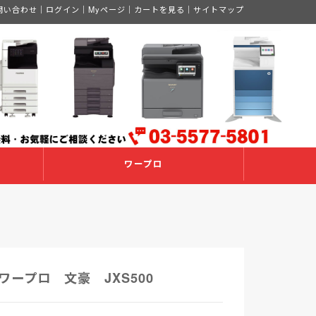
問い合わせ
｜
ログイン
｜
Myページ
｜
カートを見る
｜
サイトマップ
ワープロ
ワープロ 文豪 JXS500