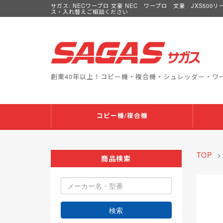
サガス: NECワープロ 文豪 NEC ワープロ 文豪 JXS500リ
ス・入れ替えご相談ください
創業40年以上！コピー機・複合機・シュレッダー・ワ
コピー機/複合機
TOP
商品検索
検索