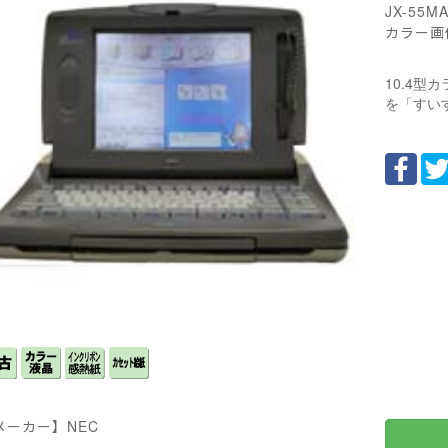
JX-5
カラー画
10.4
を「すい
メーカー】NEC