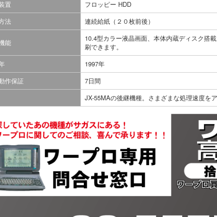
装置
フロッピー HDD
方法
連続給紙（２０枚前後）
10.4型カラー液晶画面、本体内蔵ディスク搭
機能
刷できます。
年
1997年
動作保証
7日間
JX-55MAの後継機種。さまざまな処理速度