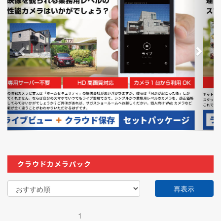
e
x
v
t
i
o
u
s
クラウドカメラパック
再表示
1