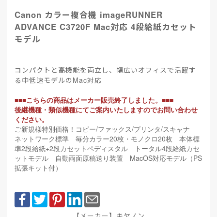
Canon カラー複合機 imageRUNNER
ADVANCE C3720F Mac対応 4段給紙カセット
モデル
コンパクトと高機能を両立し、幅広いオフィスで活躍す
る中低速モデルのMac対応
■■■こちらの商品はメーカー販売終了しました。■■■
後継機種・類似機種にてご案内いたしますのでお問い合わせ
ください。
ご新規様特別価格！コピー/ファックス/プリンタ/スキャナ
ネットワーク標準 毎分カラー20枚・モノクロ20枚 本体標
準2段給紙+2段カセットペディスタル トータル4段給紙カセ
ットモデル 自動両面原稿送り装置 MacOS対応モデル（PS
拡張キット付）
【メーカー】キヤノン