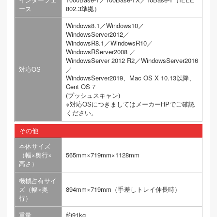
ース
802.3準拠）
Windows8.1／Windows10／
WindowsServer2012／
WindowsR8.1／WindowsR10／
WindowsRServer2008 ／
WindowsServer 2012 R2／WindowsServer2016
対応OS
／
WindowsServer2019、Mac OS X 10.13以降、
Cent OS 7
(プッシュスキャン)
※対応OSにつきましてはメーカーHPでご確認
ください。
その他
本体サイズ
（幅×奥行×
565mm×719mm×1128mm
高さ）
機械占有サイ
ズ（幅×奥
894mm×719mm（手差しトレイ伸長時）
行）
重量
約91kg