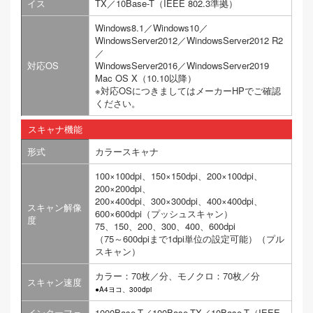
イス
TX／10Base-T（IEEE 802.3準拠）
Windows8.1／Windows10／
WindowsServer2012／WindowsServer2012 R2
／
対応OS
WindowsServer2016／WindowsServer2019
Mac OS X（10.10以降）
※対応OSにつきましてはメーカーHPでご確認
ください。
スキャナ機能
形式
カラースキャナ
100×100dpi、150×150dpi、200×100dpi、
200×200dpi、
200×400dpi、300×300dpi、400×400dpi、
スキャン解像
600×600dpi（プッシュスキャン）
度
75、150、200、300、400、600dpi
（75～600dpiまで1dpi単位の設定可能）（プル
スキャン）
カラー：70枚／分、モノクロ：70枚／分
スキャン速度
●A4ヨコ、300dpi
インターフェ
1000Base-T／100Base-TX／10Base-T（IEEE