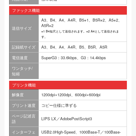
ファックス機能
A3、B4、A4、A4R、B5※1、B5R※2、A5※2、
A5R※2
送信サイズ
※1 B4短尺として送信されます。※2 A4として送信されま
す。
記録紙サイズ
A3、B4、A4、A4R、B5、B5R、A5R
電信速度
SuperG3：33.6kbps、G3：14.4kbps
ワンタッチ/
短縮
プリンタ機能
解像度
1200dpi×1200dpi、600dpi×600dpi
プリント速度
コピー仕様に準ずる
ページ記述言
LIPS LX／AdobePostScript3
語
インターフェ
USB2.0High-Speed、1000Base-T／100Base-