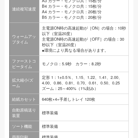
A3 カラー・モノクロ共：15枚/分
B4 カラー・モノクロ共：15枚/分
連続複写速度
A4 カラー・モノクロ共：20枚/分
B5 カラー・モノクロ共：20枚/分
主電源ON時の高速起動が［ON］の場合：10秒
以下（室温20度）
ウォームアッ
主電源ON時の高速起動が［OFF］の場合：30
プタイム
秒以下（室温20度）
●環境により異なる場合があります。
ファーストコ
モノクロ：5.9秒 カラー：8.2秒
ピータイム
定形 1：1±0.5％、1.15、1.22、1.41、2.00、
拡大縮小/ズ
4.00、0.86、0.81、0.70、0.61、0.50、0.25
ーム
ズーム：25～400%（1%刻み）
給紙カセット
640枚×4+手差しトレイ 120枚
自動原稿送り
標準装備
装置
ソート機能
標準装備
両面印刷
標準装備