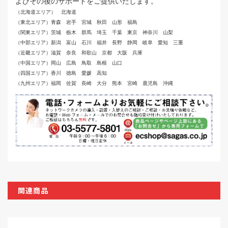
よびその後のサポートをご提供いたします。
（北海道エリア） 北海道
（東北エリア）青森 岩手 宮城 秋田 山形 福島
（関東エリア）茨城 栃木 群馬 埼玉 千葉 東京 神奈川 山梨
（中部エリア）新潟 富山 石川 福井 長野 静岡 岐阜 愛知 三重
（近畿エリア）滋賀 奈良 和歌山 京都 大阪 兵庫
（中国エリア）岡山 広島 鳥取 島根 山口
（四国エリア）香川 徳島 愛媛 高知
（九州エリア）福岡 佐賀 長崎 大分 熊本 宮崎 鹿児島 沖縄
関連商品