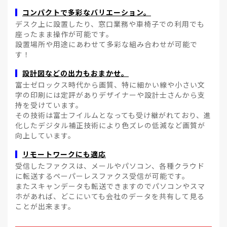
コンパクトで多彩なバリエーション。
デスク上に設置したり、窓口業務や車椅子での利用でも
座ったまま操作が可能です。
設置場所や用途にあわせて多彩な組み合わせが可能で
す！
設計図などの出力もおまかせ。
富士ゼロックス時代から画質、特に細かい線や小さい文
字の印刷には定評がありデザイナーや設計士さんから支
持を受けています。
その技術は富士フイルムとなっても受け継がれており、進
化したデジタル補正技術により色ズレの低減など画質が
向上しています。
リモートワークにも適応
受信したファクスは、メールやパソコン、各種クラウド
に転送するペーパーレスファクス受信が可能です。
またスキャンデータも転送できますのでパソコンやスマ
ホがあれば、どこにいても会社のデータを共有して見る
ことが出来ます。