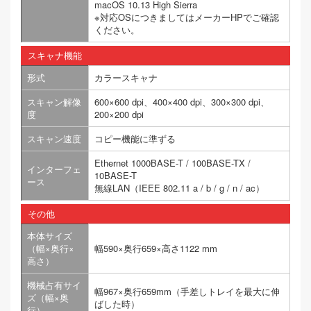
macOS 10.13 High Sierra
※対応OSにつきましてはメーカーHPでご確認
ください。
スキャナ機能
形式
カラースキャナ
スキャン解像
600×600 dpi、400×400 dpi、300×300 dpi、
度
200×200 dpi
スキャン速度
コピー機能に準ずる
Ethernet 1000BASE-T / 100BASE-TX /
インターフェ
10BASE-T
ース
無線LAN（IEEE 802.11 a / b / g / n / ac）
その他
本体サイズ
（幅×奥行×
幅590×奥行659×高さ1122 mm
高さ）
機械占有サイ
幅967×奥行659mm（手差しトレイを最大に伸
ズ（幅×奥
ばした時）
行）