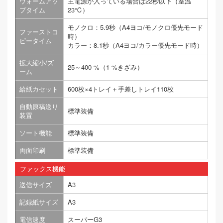
ウォームアッ
主電源が入っている場合は22秒以下（室温
プタイム
23℃）
モノクロ：5.9秒（A4ヨコ/モノクロ優先モード
ファーストコ
時）
ピータイム
カラー：8.1秒（A4ヨコ/カラー優先モード時）
拡大縮小/ズ
25～400 %（1 %きざみ）
ーム
給紙カセット
600枚×4トレイ＋手差しトレイ110枚
自動原稿送り
標準装備
装置
ソート機能
標準装備
両面印刷
標準装備
ファックス機能
送信サイズ
A3
記録紙サイズ
A3
電信速度
スーパーG3