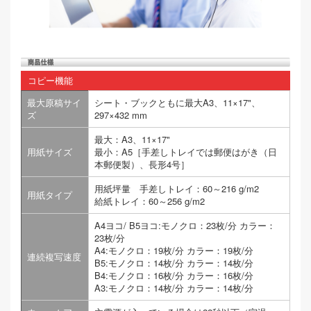
コピー機能
最大原稿サイ
シート・ブックともに最大A3、11×17"、
ズ
297×432 mm
最大：A3、11×17"
用紙サイズ
最小：A5［手差しトレイでは郵便はがき（日
本郵便製）、長形4号］
用紙坪量 手差しトレイ：60～216 g/m2
用紙タイプ
給紙トレイ：60～256 g/m2
A4ヨコ/ B5ヨコ:モノクロ：23枚/分 カラー：
23枚/分
A4:モノクロ：19枚/分 カラー：19枚/分
連続複写速度
B5:モノクロ：14枚/分 カラー：14枚/分
B4:モノクロ：16枚/分 カラー：16枚/分
A3:モノクロ：14枚/分 カラー：14枚/分