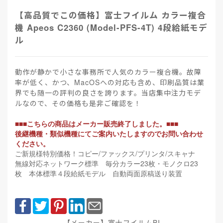
【高品質でこの価格】富士フイルム カラー複合
機 Apeos C2360 (Model-PFS-4T) 4段給紙モデ
ル
動作が静かで小さな事務所で人気のカラー複合機。故障
率が低く、かつ、MacOSへの対応も含め、印刷品質は業
界でも随一の評判の良さを誇ります。当店集中注力モデ
ルなので、その価格も是非ご確認を！
■■■こちらの商品はメーカー販売終了しました。■■■
後継機種・類似機種にてご案内いたしますのでお問い合わせ
ください。
ご新規様特別価格！コピー/ファックス/プリンタ/スキャナ
無線対応ネットワーク標準 毎分カラー23枚・モノクロ23
枚 本体標準４段給紙モデル 自動両面原稿送り装置
【メーカー】富士フイルムBI