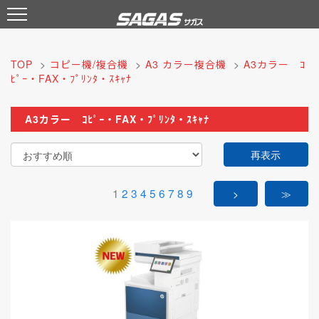
TOP
>
コピー機/複合機
>
A3 カラー複合機
>
A3カラー ｺ
ﾋﾟｰ・FAX・ﾌﾟﾘﾝﾀ・ｽｷｬﾅ
A3カラー ｺﾋﾟｰ・FAX・ﾌﾟﾘﾝﾀ・ｽｷｬﾅ
再表示
1
2
3
4
5
6
7
8
9
>
≫