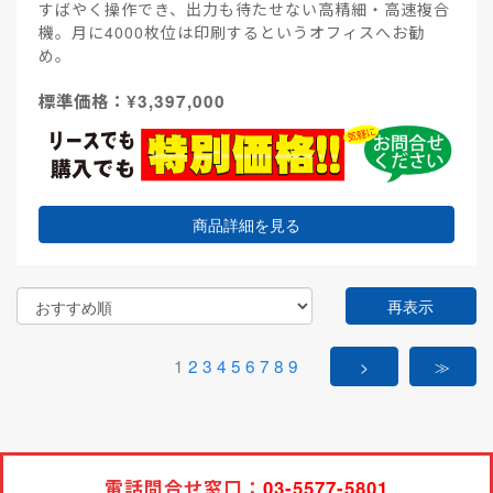
すばやく操作でき、出力も待たせない高精細・高速複合
機。月に4000枚位は印刷するというオフィスへお勧
め。
標準価格：¥3,397,000
商品詳細を見る
再表示
1
2
3
4
5
6
7
8
9
>
≫
電話問合せ窓口：
03-5577-5801