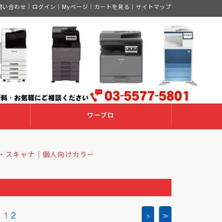
問い合わせ
｜
ログイン
｜
Myページ
｜
カートを見る
｜
サイトマップ
ワープロ
タ・スキャナ｜個人向けカラー
1
2
>
≫