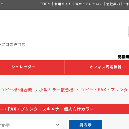
リー
TOPへ
｜
利用ガイド
｜
当サイトについて
｜
会社案内
｜
お
ープロの専門店
シュレッダー
オフィス周辺機器
>
コピー機/複合機
>
小型カラー複合機
>
コピー・FAX・プリン
ー・FAX・プリンタ・スキャナ｜個人向けカラー
再表示