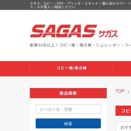
サガス: コピー・FAX・プリンタ・スキャナ｜個人向けカラー 
ス・入れ替えご相談ください
創業40年以上！コピー機・複合機・シュレッダー・ワ
コピー機/複合機
TOP
商品検索
コピ
検索