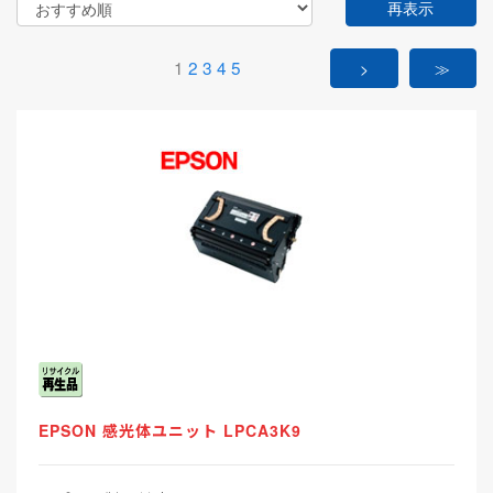
再表示
1
2
3
4
5
>
≫
EPSON 感光体ユニット LPCA3K9