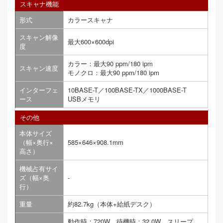
スキャナ機能
形式
カラースキャナ
スキャン解像
最大600×600dpi
度
カラー：最大90 ppm/180 ipm
スキャン速度
モノクロ：最大90 ppm/180 ipm
インターフェ
10BASE-T／100BASE-TX／1000BASE-T
ース
USBメモリ
その他
本体サイズ
（幅×奥行×
585×646×908.1mm
高さ）
機械占有サイ
ズ（幅×奥
-
行）
重量
約82.7kg（本体+給紙デスク）
動作時：720W 待機時：32.0W スリープ