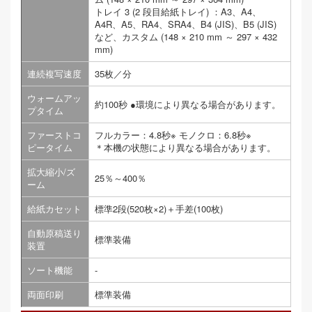
トレイ 3 (2 段目給紙トレイ) ：A3、A4、
A4R、A5、RA4、SRA4、B4 (JIS)、B5 (JIS)
など、カスタム (148 × 210 mm ～ 297 × 432
mm)
連続複写速度
35枚／分
ウォームアッ
約100秒 ●環境により異なる場合があります。
プタイム
ファーストコ
フルカラー：4.8秒※ モノクロ：6.8秒※
ピータイム
＊本機の状態により異なる場合があります。
拡大縮小/ズ
25％～400％
ーム
給紙カセット
標準2段(520枚×2)＋手差(100枚)
自動原稿送り
標準装備
装置
ソート機能
-
両面印刷
標準装備