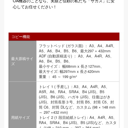
OA機器のことなら、実績と信頼の私たち「サガス」に安
心してお任せください！
コピー機能
フラットベッド (ガラス面) ： A3、A4、A4R、
A5、A6、B4、B5、B6、最大297 × 432mm
ADF (自動原稿送り) ： A3、A4、A4R、A5、
最大原稿サイ
A6、B4、B5、B6、
ズ
最小サイズ： 幅68mm x 長さ127mm、
最大サイズ: 幅297mm x 長さ420mm
重量 ： 45 ～ 199 g/m²
トレイ 1 ( 手差し) ：A3、A4、A4R、A5、
A5R、A6、RA4、SRA4、B4 (JIS)、B5
(JIS)、B6 (JIS)、ハガキ (JIS)、往復はがき
(JIS)、封筒長形３号、封筒 B5、封筒 C5、封
筒 C6、封筒 DLなど、カスタム (98 × 148 mm
～ 297 ×432 mm)
用紙サイズ
トレイ 2 (1 段目給紙トレイ)：A4、A4R、A5、
RA4、SRA4、B4 (JIS)、B5 (JIS)など、カスタ
ム (148 × 210 mm ～ 297 × 364 mm)