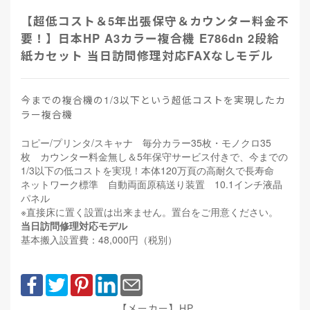
【超低コスト＆5年出張保守＆カウンター料金不
要！】日本HP A3カラー複合機 E786dn 2段給
紙カセット 当日訪問修理対応FAXなしモデル
今までの複合機の1/3以下という超低コストを実現したカ
ラー複合機
コピー/プリンタ/スキャナ 毎分カラー35枚・モノクロ35
枚 カウンター料金無し＆5年保守サービス付きで、今までの
1/3以下の低コストを実現！本体120万頁の高耐久で長寿命
ネットワーク標準 自動両面原稿送り装置 10.1インチ液晶
パネル
※直接床に置く設置は出来ません。置台をご用意ください。
当日訪問修理対応モデル
基本搬入設置費：48,000円（税別）
【メーカー】HP