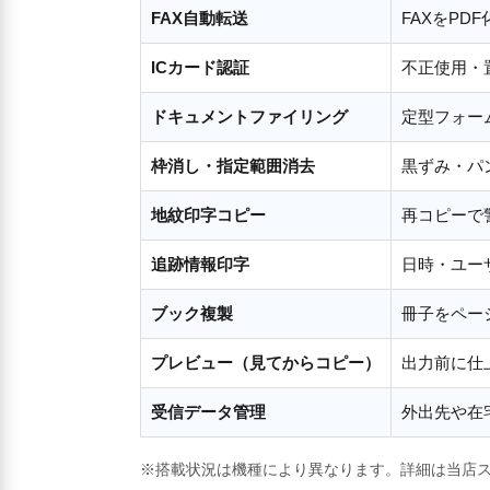
FAX自動転送
FAXをPD
ICカード認証
不正使用・
ドキュメントファイリング
定型フォー
枠消し・指定範囲消去
黒ずみ・パ
地紋印字コピー
再コピーで
追跡情報印字
日時・ユー
ブック複製
冊子をペー
プレビュー（見てからコピー）
出力前に仕
受信データ管理
外出先や在
※搭載状況は機種により異なります。詳細は当店