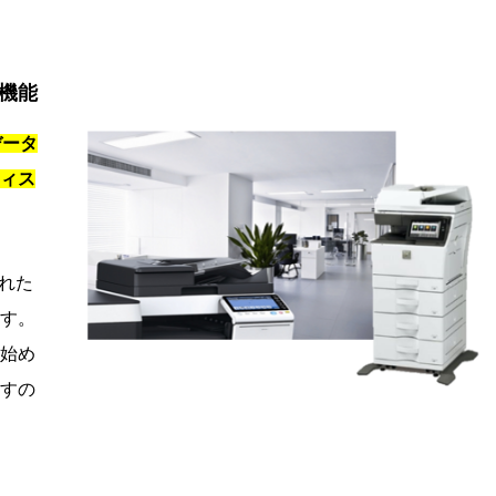
利機能
データ
ィス
れた
す。
始め
すの