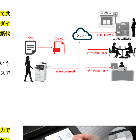
して共
ダイ
用紙代
という
イスで
出力で