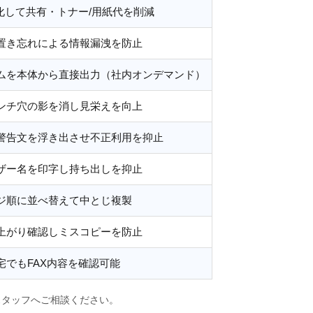
F化して共有・トナー/用紙代を削減
置き忘れによる情報漏洩を防止
ムを本体から直接出力（社内オンデマンド）
ンチ穴の影を消し見栄えを向上
警告文を浮き出させ不正利用を抑止
ザー名を印字し持ち出しを抑止
ジ順に並べ替えて中とじ複製
上がり確認しミスコピーを防止
宅でもFAX内容を確認可能
スタッフへご相談ください。