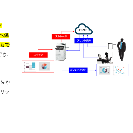
ド
）へ保
もで
でき、
出先か
リッ